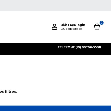
0
Olá!
Faça login
Ou cadastre-se
TELEFONE (19) 99706-5580
 filtros.