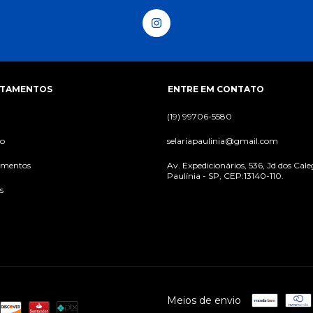
RTAMENTOS
ENTRE EM CONTATO
(19) 99706-5580
io
selariapaulinia@gmail.com
mentos
Av. Expedicionários, 536, Jd dos Cale
Paulínia - SP, CEP:13140-110.
s
Meios de envio