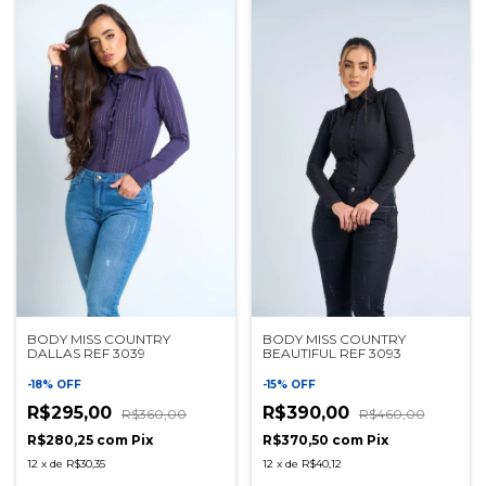
BODY MISS COUNTRY
BODY MISS COUNTRY
BEAUTIFUL REF 3093
DALLAS REF 3039
-
15
%
OFF
-
18
%
OFF
R$390,00
R$295,00
R$460,00
R$360,00
R$370,50
com
Pix
R$280,25
com
Pix
12
x
de
R$40,12
12
x
de
R$30,35