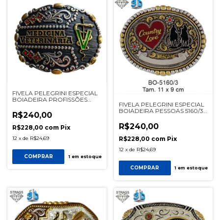
FIVELA PELEGRINI ESPECIAL
BOIADEIRA PROFISSÕES
FIVELA PELEGRINI ESPECIAL
5095/1 PRETA
BOIADEIRA PESSOAS 5160/3
R$240,00
PRATA
R$240,00
R$228,00
com
Pix
12
x
de
R$24,69
R$228,00
com
Pix
12
x
de
R$24,69
COMPRAR
1
em estoque
COMPRAR
1
em estoque