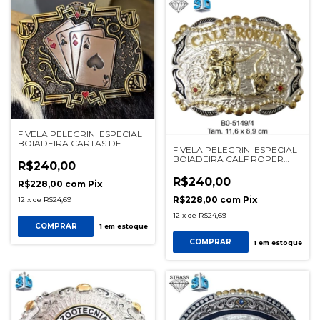
FIVELA PELEGRINI ESPECIAL
BOIADEIRA CARTAS DE
FIVELA PELEGRINI ESPECIAL
BARALHO BRONZE REF
BOIADEIRA CALF ROPER
122403-B
R$240,00
REF 5149/4
R$240,00
R$228,00
com
Pix
R$228,00
com
Pix
12
x
de
R$24,69
12
x
de
R$24,69
COMPRAR
1
em estoque
COMPRAR
1
em estoque