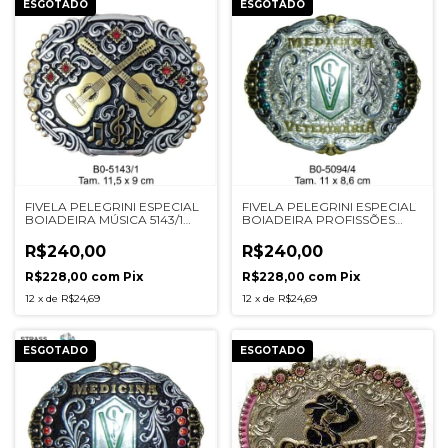
ESGOTADO
ESGOTADO
FIVELA PELEGRINI ESPECIAL
FIVELA PELEGRINI ESPECIAL
BOIADEIRA MÚSICA 5143/1
BOIADEIRA PROFISSÕES
PRETA
5094/4 PRATA
R$240,00
R$240,00
R$228,00
com
Pix
R$228,00
com
Pix
12
x
de
R$24,69
12
x
de
R$24,69
ESGOTADO
ESGOTADO