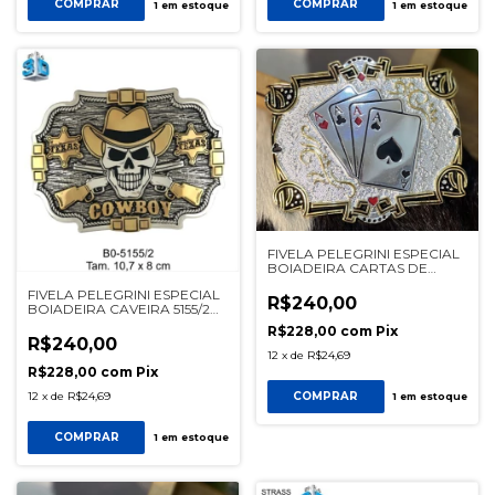
COMPRAR
COMPRAR
1
em estoque
1
em estoque
FIVELA PELEGRINI ESPECIAL
BOIADEIRA CARTAS DE
BARALHO PRATA REF
FIVELA PELEGRINI ESPECIAL
122403-P
R$240,00
BOIADEIRA CAVEIRA 5155/2
PRATA
R$228,00
com
Pix
R$240,00
12
x
de
R$24,69
R$228,00
com
Pix
12
x
de
R$24,69
COMPRAR
1
em estoque
COMPRAR
1
em estoque