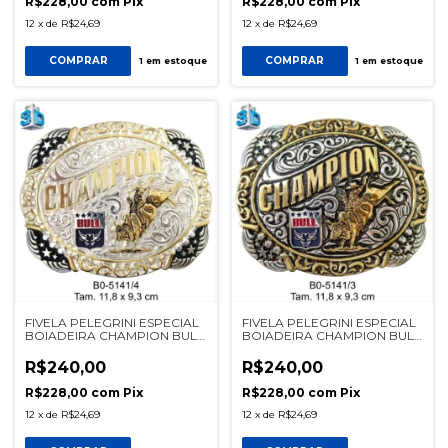
R$228,00
com
Pix
R$228,00
com
Pix
12
x
de
R$24,69
12
x
de
R$24,69
COMPRAR
COMPRAR
1
em estoque
1
em estoque
FIVELA PELEGRINI ESPECIAL
FIVELA PELEGRINI ESPECIAL
BOIADEIRA CHAMPION BULL
BOIADEIRA CHAMPION BULL
REF 5141/4
REF 5141/1
R$240,00
R$240,00
R$228,00
com
Pix
R$228,00
com
Pix
12
x
de
R$24,69
12
x
de
R$24,69