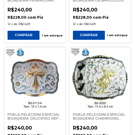
BOIADEIRA DESAFIOS DOS
BOIADEIRA FERRADURA
BRUTOS REF 5084/3
5171/3 PRATA
R$240,00
R$240,00
R$228,00
com
Pix
R$228,00
com
Pix
12
x
de
R$24,69
12
x
de
R$24,69
COMPRAR
COMPRAR
1
em estoque
1
em estoque
FIVELA PELEGRINI ESPECIAL
FIVELA PELEGRINI ESPECIAL
BOIADEIRA CRUCIFIXO REF
BOIADEIRA CHAMPIONS
5111/4
BULL REF 5055/4
R$240,00
R$240,00