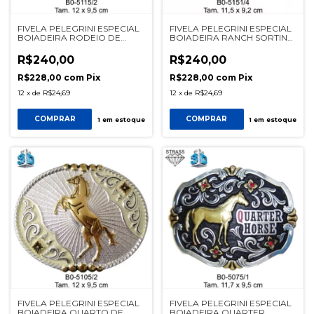
FIVELA PELEGRINI ESPECIAL
FIVELA PELEGRINI ESPECIAL
BOIADEIRA RODEIO DE
BOIADEIRA RANCH SORTING
TOURO REF 5115/2 PALHA
5151/4 PRATA
R$240,00
R$240,00
R$228,00
com
Pix
R$228,00
com
Pix
12
x
de
R$24,69
12
x
de
R$24,69
COMPRAR
COMPRAR
1
em estoque
1
em estoque
FIVELA PELEGRINI ESPECIAL
FIVELA PELEGRINI ESPECIAL
BOIADEIRA QUARTO DE
BOIADEIRA QUARTER