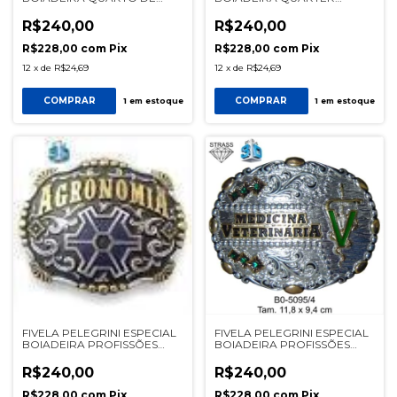
MILHA 5105/2 PALHA
HORSE 5075/1 PRETA
R$240,00
R$240,00
R$228,00
com
Pix
R$228,00
com
Pix
12
x
de
R$24,69
12
x
de
R$24,69
COMPRAR
COMPRAR
1
em estoque
1
em estoque
FIVELA PELEGRINI ESPECIAL
FIVELA PELEGRINI ESPECIAL
BOIADEIRA PROFISSÕES
BOIADEIRA PROFISSÕES
5106/1 PRETA
5095/4 PRATA
R$240,00
R$240,00
R$228,00
com
Pix
R$228,00
com
Pix