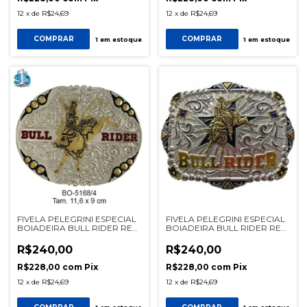
12
x
de
R$24,69
12
x
de
R$24,69
COMPRAR
COMPRAR
1
em estoque
1
em estoque
FIVELA PELEGRINI ESPECIAL
FIVELA PELEGRINI ESPECIAL
BOIADEIRA BULL RIDER REF
BOIADEIRA BULL RIDER REF
5168/4
5082/2
R$240,00
R$240,00
R$228,00
com
Pix
R$228,00
com
Pix
12
x
de
R$24,69
12
x
de
R$24,69