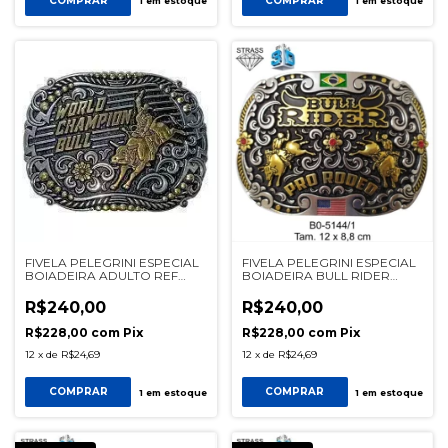
COMPRAR
COMPRAR
1
em estoque
1
em estoque
FIVELA PELEGRINI ESPECIAL
FIVELA PELEGRINI ESPECIAL
BOIADEIRA ADULTO REF
BOIADEIRA BULL RIDER
5164/1 PRETA
5144/1 PRETA
R$240,00
R$240,00
R$228,00
com
Pix
R$228,00
com
Pix
12
x
de
R$24,69
12
x
de
R$24,69
COMPRAR
COMPRAR
1
em estoque
1
em estoque