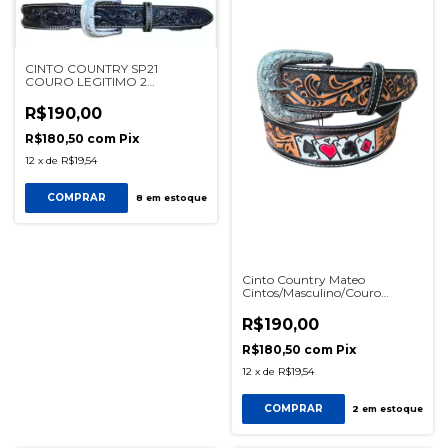
CINTO COUNTRY SP21
COURO LEGITIMO 2
TRANÇAS PRETO/PRETO REF
SP1002PRE
R$190,00
R$180,50
com
Pix
12
x
de
R$19,54
COMPRAR
8
em estoque
Cinto Country Mateo
Cintos/Masculino/Couro
Legitimo/Bordado/Baralho Cor
Preto Ref 1814
R$190,00
R$180,50
com
Pix
12
x
de
R$19,54
COMPRAR
2
em estoque