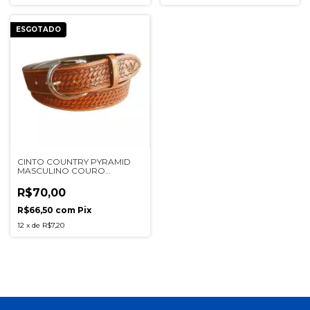
ESGOTADO
CINTO COUNTRY PYRAMID
MASCULINO COURO
LEGITIMO BALAIADO REF PY-
2020 ELOI
R$70,00
R$66,50
com
Pix
12
x
de
R$7,20