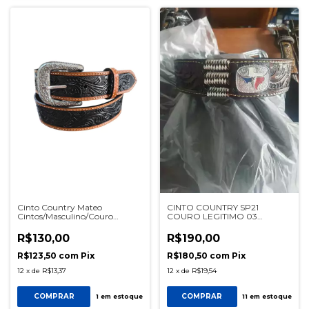
Cinto Country Mateo
CINTO COUNTRY SP21
Cintos/Masculino/Couro
COURO LEGITIMO 03
Legitimo/Balaiado/Cor Havana
TRANÇAS CAFÉ REF
e Preto Ref 1660
SP1003CAF
R$130,00
R$190,00
R$123,50
com
Pix
R$180,50
com
Pix
12
x
de
R$13,37
12
x
de
R$19,54
COMPRAR
COMPRAR
1
em estoque
11
em estoque