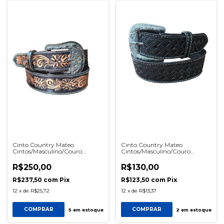
Cinto Country Mateo
Cinto Country Mateo
Cintos/Masculino/Couro
Cintos/Masculino/Couro
Legitimo/Bordado a mão/Cor
Legitimo/Balaiado/Cor Preto
Preto Ref 2187
Ref 1659
R$250,00
R$130,00
R$237,50
com
Pix
R$123,50
com
Pix
12
x
de
R$25,72
12
x
de
R$13,37
COMPRAR
COMPRAR
5
em estoque
2
em estoque