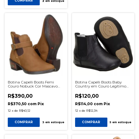
COMPRAR
2
em estoque
Botina Capelli Boots Femi
Botina Capelli Boots Baby
Couro Nobuck Cor Mascavo
Country em Couro Legítimo
Ref 2012 SKU0568
Ref 051 Preto SKU0586
R$390,00
R$120,00
R$370,50
com
Pix
R$114,00
com
Pix
12
x
de
R$40,12
12
x
de
R$12,34
COMPRAR
COMPRAR
3
em estoque
5
em estoque