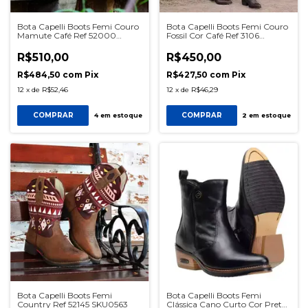
Bota Capelli Boots Femi Couro
Bota Capelli Boots Femi Couro
Mamute Café Ref 52000
Fossil Cor Café Ref 3106
SKU0587
SKU0590
R$510,00
R$450,00
R$484,50
com
Pix
R$427,50
com
Pix
12
x
de
R$52,46
12
x
de
R$46,29
COMPRAR
COMPRAR
4
em estoque
2
em estoque
Bota Capelli Boots Femi
Bota Capelli Boots Femi
Country Ref 52145 SKU0563
Clássica Cano Curto Cor Preto