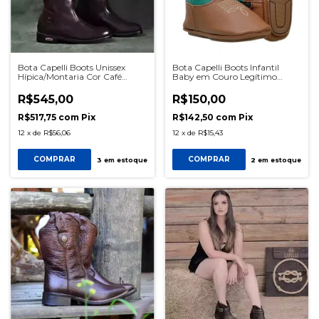
Bota Capelli Boots Unissex
Bota Capelli Boots Infantil
Hípica/Montaria Cor Café
Baby em Couro Legítimo
Pinhão Ref 1010 SKU0567
Castor/Verde SKU0798
R$545,00
R$150,00
R$517,75
com
Pix
R$142,50
com
Pix
12
x
de
R$56,06
12
x
de
R$15,43
COMPRAR
COMPRAR
3
em estoque
2
em estoque