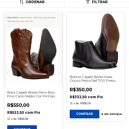
ORDENAR
FILTRAR
Botina Capelli Boots Masc
Couro Pelica Ref 700 Preto
SKU0584
R$350,00
Bota Capelli Boots Femi Bico
Fino Cano Médio Cor Pinhão
R$332,50
com
Pix
Ref 3177 SKU2006
12
x
de
R$36,00
R$550,00
R$522,50
com
Pix
COMPRAR
6
em estoque
12
x
de
R$56,58