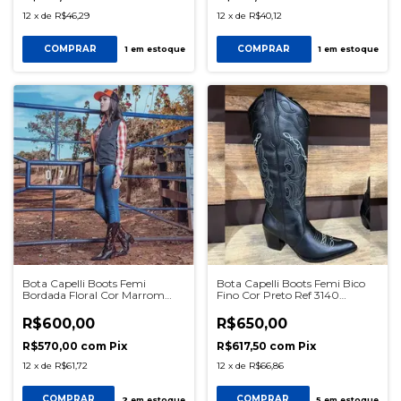
12
x
de
R$46,29
12
x
de
R$40,12
COMPRAR
COMPRAR
1
em estoque
1
em estoque
Bota Capelli Boots Femi
Bota Capelli Boots Femi Bico
Bordada Floral Cor Marrom
Fino Cor Preto Ref 3140
Tamarindo Ref 3124 SKU0566
SKU0565
R$600,00
R$650,00
R$570,00
com
Pix
R$617,50
com
Pix
12
x
de
R$61,72
12
x
de
R$66,86
COMPRAR
COMPRAR
2
em estoque
5
em estoque