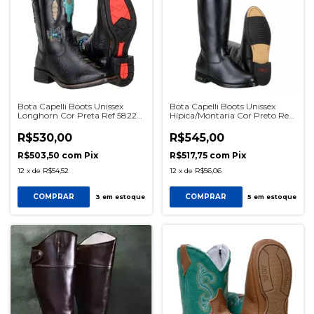
Bota Capelli Boots Unissex
Bota Capelli Boots Unissex
Longhorn Cor Preta Ref 58220
Hípica/Montaria Cor Preto Ref
SKU0589
1010 SKU1253
R$530,00
R$545,00
R$503,50
com
Pix
R$517,75
com
Pix
12
x
de
R$54,52
12
x
de
R$56,06
COMPRAR
COMPRAR
3
em estoque
5
em estoque