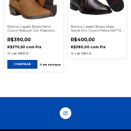
Botina Capelli Boots Femi
Botina Capelli Boots Masc
Couro Nobuck Cor Mascavo
Social Em Couro Pelica Ref 730
Ref 2012 SKU0568
Café SKU0583
R$390,00
R$400,00
R$370,50
com
Pix
R$380,00
com
Pix
12
x
de
R$40,12
12
x
de
R$41,15
COMPRAR
3
em estoque