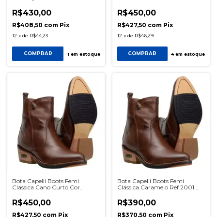
Ref 2001 SKU1071
R$430,00
R$450,00
R$408,50
com
Pix
R$427,50
com
Pix
12
x
de
R$44,23
12
x
de
R$46,29
COMPRAR
COMPRAR
1
em estoque
4
em estoque
Bota Capelli Boots Femi
Bota Capelli Boots Femi
Clássica Cano Curto Cor
Clássica Caramelo Ref 2001
Pinhão Ref 2001 SKU0569
SKU1694
R$450,00
R$390,00
R$427,50
com
Pix
R$370,50
com
Pix