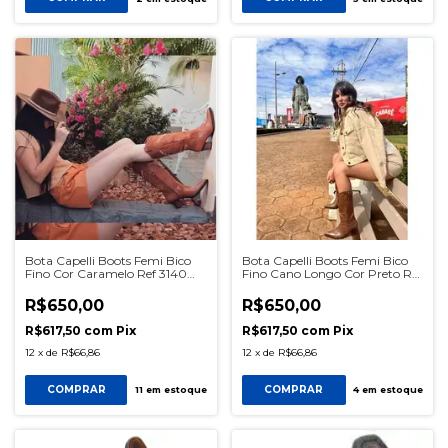
Bota Capelli Boots Femi Bico
Bota Capelli Boots Femi Bico
Fino Cor Caramelo Ref 3140
Fino Cano Longo Cor Preto Ref
SKU0592
3061 SKU2002
R$650,00
R$650,00
R$617,50
com
Pix
R$617,50
com
Pix
12
x
de
R$66,86
12
x
de
R$66,86
COMPRAR
COMPRAR
11
em estoque
4
em estoque