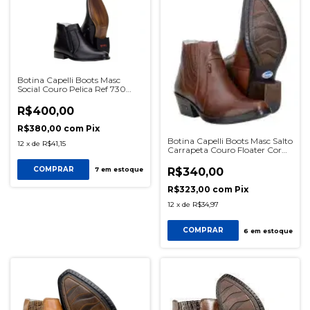
Botina Capelli Boots Masc
Social Couro Pelica Ref 730
Preto SKU0571
R$400,00
R$380,00
com
Pix
Botina Capelli Boots Masc Salto
12
x
de
R$41,15
Carrapeta Couro Floater Cor
Pinhão Ref 750 SKU0593
COMPRAR
R$340,00
7
em estoque
R$323,00
com
Pix
12
x
de
R$34,97
COMPRAR
6
em estoque