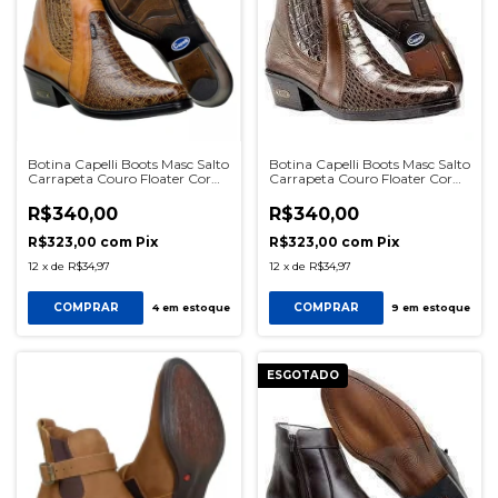
Botina Capelli Boots Masc Salto
Botina Capelli Boots Masc Salto
Carrapeta Couro Floater Cor
Carrapeta Couro Floater Cor
Castor Ref 750 SKU1673
Café Ref 750 SKU0572
R$340,00
R$340,00
R$323,00
com
Pix
R$323,00
com
Pix
12
x
de
R$34,97
12
x
de
R$34,97
COMPRAR
COMPRAR
4
em estoque
9
em estoque
ESGOTADO