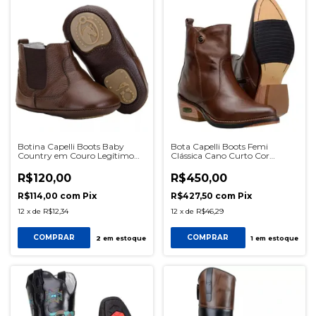
Botina Capelli Boots Baby
Bota Capelli Boots Femi
Country em Couro Legítimo
Clássica Cano Curto Cor
Ref 051 Marrom SKU0796
Caramelo Ref 2001 SKU1694
R$120,00
R$450,00
R$114,00
com
Pix
R$427,50
com
Pix
12
x
de
R$12,34
12
x
de
R$46,29
COMPRAR
COMPRAR
2
em estoque
1
em estoque