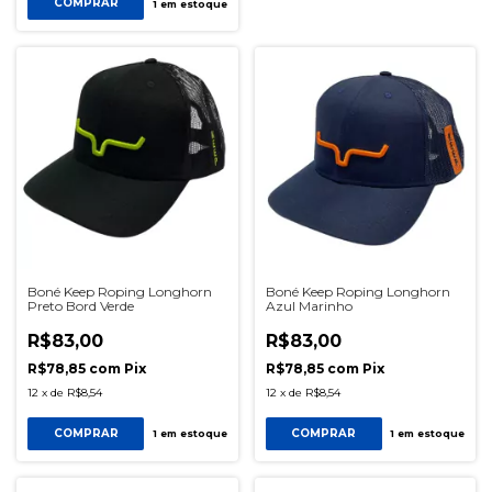
COMPRAR
1
em estoque
Boné Keep Roping Longhorn
Boné Keep Roping Longhorn
Preto Bord Verde
Azul Marinho
R$83,00
R$83,00
R$78,85
com
Pix
R$78,85
com
Pix
12
x
de
R$8,54
12
x
de
R$8,54
COMPRAR
COMPRAR
1
em estoque
1
em estoque