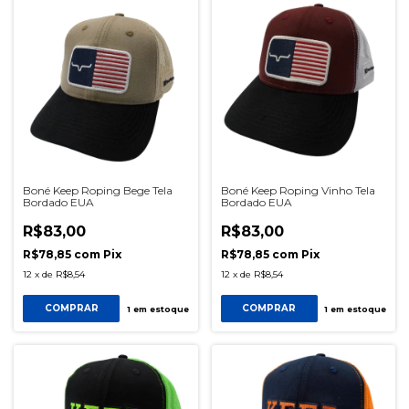
Boné Keep Roping Bege Tela
Boné Keep Roping Vinho Tela
Bordado EUA
Bordado EUA
R$83,00
R$83,00
R$78,85
com
Pix
R$78,85
com
Pix
12
x
de
R$8,54
12
x
de
R$8,54
COMPRAR
COMPRAR
1
em estoque
1
em estoque