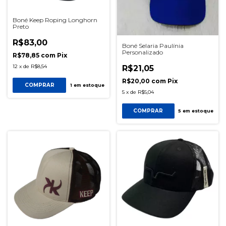
Boné Keep Roping Longhorn
Preto
R$83,00
Boné Selaria Paulínia
Personalizado
R$78,85
com
Pix
12
x
de
R$8,54
R$21,05
R$20,00
com
Pix
COMPRAR
1
em estoque
5
x
de
R$5,04
COMPRAR
5
em estoque