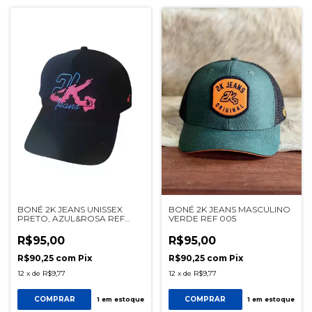
BONÉ 2K JEANS UNISSEX
BONÉ 2K JEANS MASCULINO
PRETO, AZUL&ROSA REF
VERDE REF 005
009
R$95,00
R$95,00
R$90,25
com
Pix
R$90,25
com
Pix
12
x
de
R$9,77
12
x
de
R$9,77
COMPRAR
COMPRAR
1
em estoque
1
em estoque