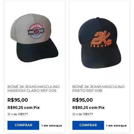
BONÉ 2K JEANS MASCULINO
BONÉ 2K JEANS MASCULINO
MARROM CLARO REF 006
PRETO REF 008
R$95,00
R$95,00
R$90,25
com
Pix
R$90,25
com
Pix
12
x
de
R$9,77
12
x
de
R$9,77
COMPRAR
COMPRAR
1
em estoque
1
em estoque