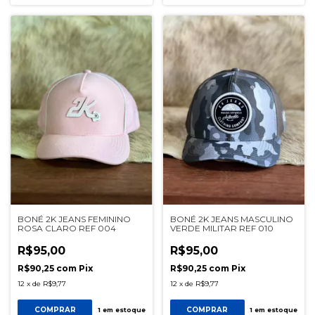
BONÉ 2K JEANS FEMININO
BONÉ 2K JEANS MASCULINO
ROSA CLARO REF 004
VERDE MILITAR REF 010
R$95,00
R$95,00
R$90,25
com
Pix
R$90,25
com
Pix
12
x
de
R$9,77
12
x
de
R$9,77
COMPRAR
COMPRAR
1
em estoque
1
em estoque