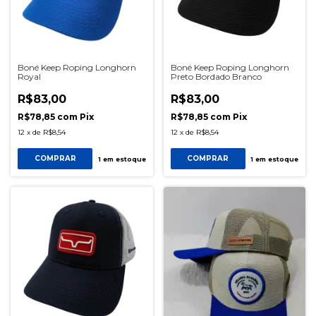
Boné Keep Roping Longhorn
Boné Keep Roping Longhorn
Royal
Preto Bordado Branco
R$83,00
R$83,00
R$78,85
com
Pix
R$78,85
com
Pix
12
x
de
R$8,54
12
x
de
R$8,54
COMPRAR
COMPRAR
1
em estoque
1
em estoque