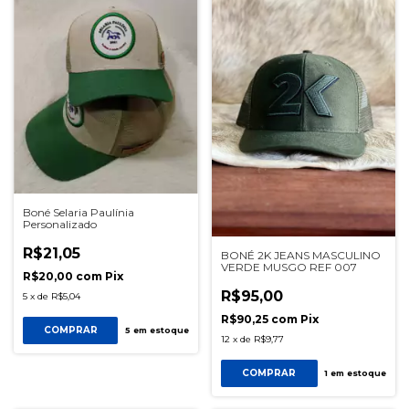
Boné Selaria Paulínia
Personalizado
R$21,05
BONÉ 2K JEANS MASCULINO
VERDE MUSGO REF 007
R$20,00
com
Pix
R$95,00
5
x
de
R$5,04
R$90,25
com
Pix
COMPRAR
5
em estoque
12
x
de
R$9,77
COMPRAR
1
em estoque