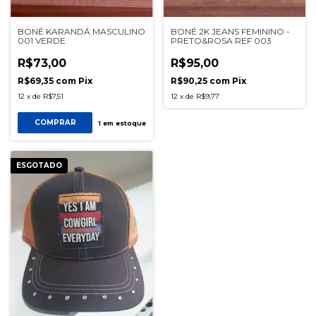
BONÉ KARANDÁ MASCULINO
BONÉ 2K JEANS FEMININO -
001 VERDE
PRETO&ROSA REF 003
R$73,00
R$95,00
R$69,35
com
Pix
R$90,25
com
Pix
12
x
de
R$7,51
12
x
de
R$9,77
COMPRAR
1
em estoque
ESGOTADO