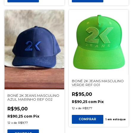
BONÉ 2K JEANS MASCULINO
VERDE REF 001
R$95,00
BONÉ 2K JEANS MASCULINO
AZUL MARINHO REF 002
R$90,25
com
Pix
R$95,00
12
x
de
R$9,77
R$90,25
com
Pix
COMPRAR
1
em estoque
12
x
de
R$9,77