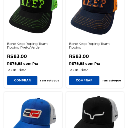
Boné Keep Roping Team
Boné Keep Roping Team
Roping Preto/Verde
Roping
R$83,00
R$83,00
R$78,85
com
Pix
R$78,85
com
Pix
12
x
de
R$8,54
12
x
de
R$8,54
COMPRAR
COMPRAR
1
em estoque
1
em estoque