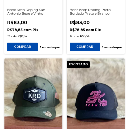
Boné Keep Roping San
Boné Keep Roping Preto
Antonio Bege e Vinho
Bordado Preto e Branco
R$83,00
R$83,00
R$78,85
com
Pix
R$78,85
com
Pix
12
x
de
R$8,54
12
x
de
R$8,54
COMPRAR
COMPRAR
1
em estoque
1
em estoque
ESGOTADO