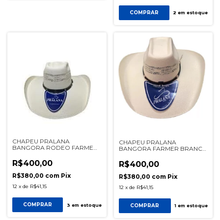
COMPRAR
2
em estoque
CHAPEU PRALANA
CHAPEU PRALANA
BANGORA RODEO FARMER
BANGORA FARMER BRANCO
II BRANCO REF 12900
REF 13568
R$400,00
R$400,00
R$380,00
com
Pix
R$380,00
com
Pix
12
x
de
R$41,15
12
x
de
R$41,15
COMPRAR
COMPRAR
3
em estoque
1
em estoque