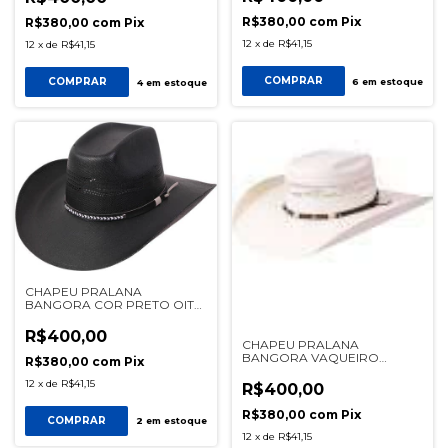
R$380,00
com
Pix
R$380,00
com
Pix
12
x
de
R$41,15
12
x
de
R$41,15
COMPRAR
COMPRAR
6
em estoque
4
em estoque
CHAPEU PRALANA
BANGORA COR PRETO OITO
SEGUNDOS REF 12833
R$400,00
CHAPEU PRALANA
BANGORA VAQUEIRO
R$380,00
com
Pix
BRANCO REF 15599
12
x
de
R$41,15
R$400,00
R$380,00
com
Pix
COMPRAR
2
em estoque
12
x
de
R$41,15