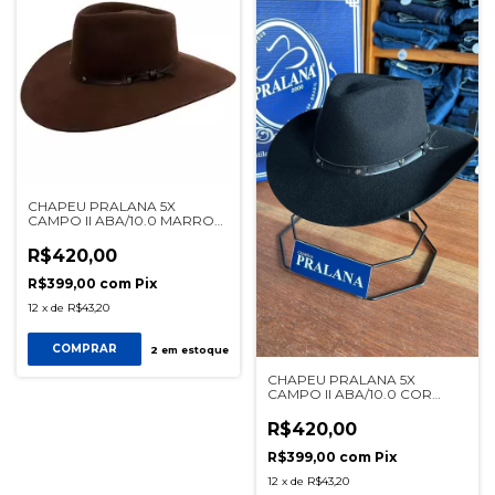
CHAPEU PRALANA 5X
CAMPO II ABA/10.0 MARROM
ESCURO REF 12335
R$420,00
R$399,00
com
Pix
12
x
de
R$43,20
COMPRAR
2
em estoque
CHAPEU PRALANA 5X
CAMPO II ABA/10.0 COR
PRETO REF 12335
R$420,00
R$399,00
com
Pix
12
x
de
R$43,20