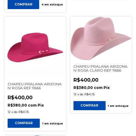
COMPRAR
4
em estoque
CHAPEU PRALANA ARIZONA
IV ROSA CLARO REF 11666
R$400,00
CHAPEU PRALANA ARIZONA
R$380,00
com
Pix
IV ROSA REF 11666
12
x
de
R$41,15
R$400,00
R$380,00
com
Pix
COMPRAR
1
em estoque
12
x
de
R$41,15
COMPRAR
1
em estoque