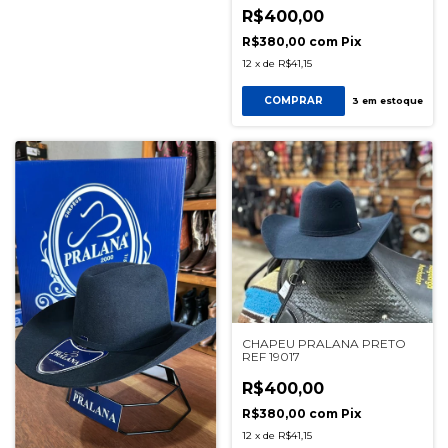
R$400,00
R$380,00
com
Pix
12
x
de
R$41,15
COMPRAR
3
em estoque
CHAPEU PRALANA PRETO
REF 19017
R$400,00
R$380,00
com
Pix
12
x
de
R$41,15