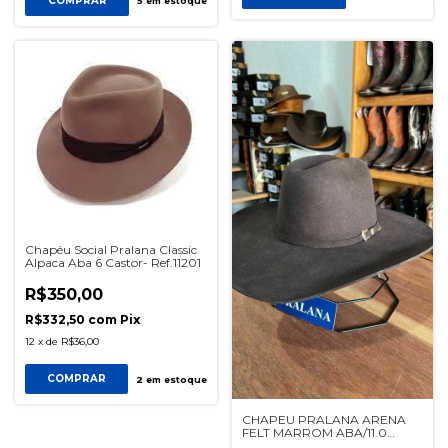
COMPRAR
5
em estoque
Chapéu Social Pralana Classic
Alpaca Aba 6 Castor- Ref.11201
R$350,00
R$332,50
com
Pix
12
x
de
R$36,00
COMPRAR
2
em estoque
CHAPEU PRALANA ARENA
FELT MARROM ABA/11.0
REF11598