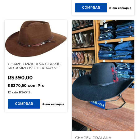
COMPRAR
8
em estoque
CHAPEU PRALANA CLASSIC
5X CAMPO IV C.E. ABA/7.5
CAFE REF 11273
R$390,00
R$370,50
com
Pix
12
x
de
R$40,12
COMPRAR
4
em estoque
CHAPEU PRALANA