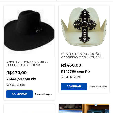
CHAPEU PRALANA JOÃO
CARREIRO COR NATURAL
REF 19921
CHAPEU PRALANA ARENA
FELT PRETO REF 11598
R$450,00
R$427,50
com
Pix
R$470,00
12
x
de
R$46,29
R$446,50
com
Pix
12
x
de
R$48,35
COMPRAR
11
em estoque
COMPRAR
4
em estoque