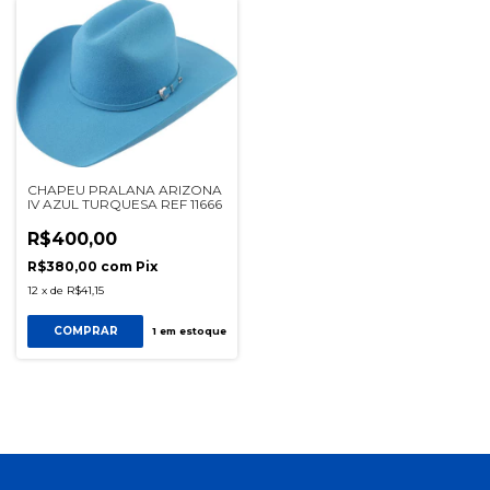
CHAPEU PRALANA ARIZONA
IV AZUL TURQUESA REF 11666
R$400,00
R$380,00
com
Pix
12
x
de
R$41,15
COMPRAR
1
em estoque