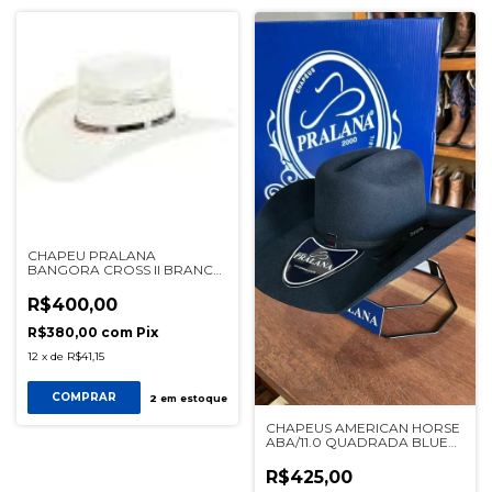
CHAPEU PRALANA
BANGORA CROSS II BRANCO
REF 13563
R$400,00
R$380,00
com
Pix
12
x
de
R$41,15
COMPRAR
2
em estoque
CHAPEUS AMERICAN HORSE
ABA/11.0 QUADRADA BLUE
NAVY Ref 12485
R$425,00