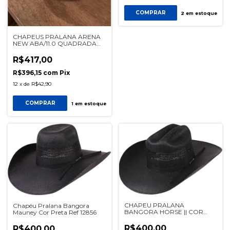
COMPRAR
2
em estoque
CHAPEUS PRALANA ARENA
NEW ABA/11.0 QUADRADA
BLUE NAVY Ref 12493
R$417,00
R$396,15
com
Pix
12
x
de
R$42,90
COMPRAR
1
em estoque
CHAPEU PRALANA
Chapéu Pralana Bangora
BANGORA HORSE || COR
Mauney Cor Preta Ref 12856
PRETO REF 12878
R$400,00
R$400,00