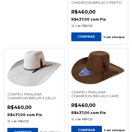
CHAMPION BIPLAY II PRETO
REF 12422
R$460,00
R$437,00
com
Pix
12
x
de
R$47,32
COMPRAR
11
em estoque
CHAPEU PRALANA
CHAPEU PRALANA
CHAMPION BIPLAY II CAFE
CHAMPION BIPLAY II GELO
REF 12422
REF 12422
R$460,00
R$460,00
R$437,00
com
Pix
R$437,00
com
Pix
12
x
de
R$47,32
12
x
de
R$47,32
COMPRAR
5
em estoque