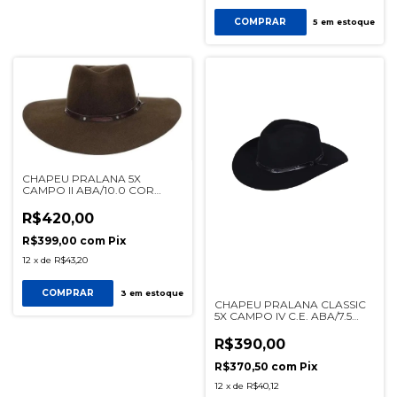
COMPRAR
5
em estoque
CHAPEU PRALANA 5X
CAMPO II ABA/10.0 COR
CAFÉ REF 12335
R$420,00
R$399,00
com
Pix
12
x
de
R$43,20
COMPRAR
3
em estoque
CHAPEU PRALANA CLASSIC
5X CAMPO IV C.E. ABA/7.5
PRETO REF 11273
R$390,00
R$370,50
com
Pix
12
x
de
R$40,12