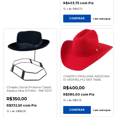
R$403,75
com
Pix
12
x
de
R$43,72
COMPRAR
1
em estoque
CHAPEU PRALANA ARIZONA
IV VERMELHO REF 11666
Chapéu Social Pralana Classic
R$400,00
Alpaca Aba 6 Preto - Ref.11201
R$380,00
com
Pix
R$350,00
12
x
de
R$41,15
R$332,50
com
Pix
COMPRAR
1
em estoque
12
x
de
R$36,00