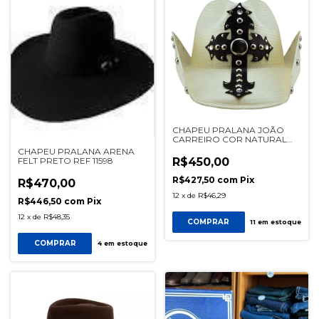
CHAPEU PRALANA JOÃO
CARREIRO COR NATURAL
REF 19921
CHAPEU PRALANA ARENA
FELT PRETO REF 11598
R$450,00
R$427,50
com
Pix
R$470,00
12
x
de
R$46,29
R$446,50
com
Pix
12
x
de
R$48,35
COMPRAR
11
em estoque
COMPRAR
4
em estoque