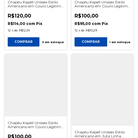
Chapéu Kapell Unissex Estilo
Chapéu Kapell Unissex Estilo
Americano em Couro Legitimo
Americano em Couro Legitimo
Linha Indiana Preto
Linha Indiana Cor Cacau
R$120,00
R$100,00
R$114,00
com
Pix
R$95,00
com
Pix
12
x
de
R$12,34
12
x
de
R$10,29
COMPRAR
COMPRAR
3
em estoque
1
em estoque
Chapéu Kapell Unissex Estilo
Americano em Couro Legitimo
Linha Indiana Branco
Chapéu Kapell Unissex Estilo
R$100,00
Americano em Juta Linha