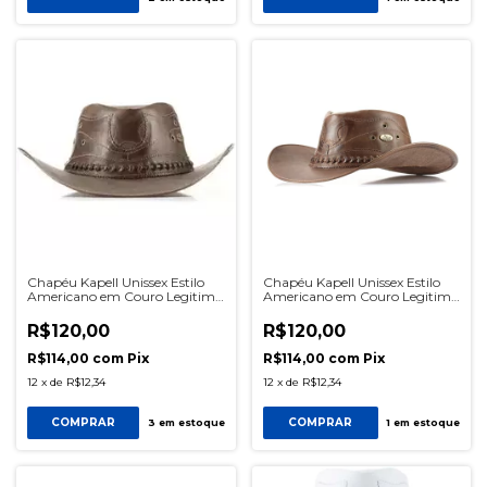
Chapéu Kapell Unissex Estilo
Chapéu Kapell Unissex Estilo
Americano em Couro Legitimo
Americano em Couro Legitimo
Linha Barretos Cor Marrom
Linha Barretos Cor Café
R$120,00
R$120,00
R$114,00
com
Pix
R$114,00
com
Pix
12
x
de
R$12,34
12
x
de
R$12,34
COMPRAR
COMPRAR
3
em estoque
1
em estoque