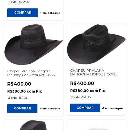
12
x
de
R$42,90
COMPRAR
1
em estoque
CHAPEU PRALANA
Chapéu Pralana Bangora
BANGORA HORSE || COR
Mauney Cor Preta Ref 12856
PRETO REF 12878
R$400,00
R$400,00
R$380,00
com
Pix
R$380,00
com
Pix
12
x
de
R$41,15
12
x
de
R$41,15
COMPRAR
COMPRAR
6
em estoque
4
em estoque