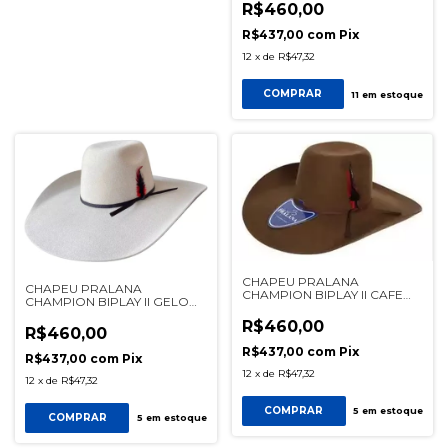
R$460,00
R$437,00
com
Pix
12
x
de
R$47,32
COMPRAR
11
em estoque
CHAPEU PRALANA
CHAPEU PRALANA
CHAMPION BIPLAY II CAFE
CHAMPION BIPLAY II GELO
REF 12422
REF 12422
R$460,00
R$460,00
R$437,00
com
Pix
R$437,00
com
Pix
12
x
de
R$47,32
12
x
de
R$47,32
COMPRAR
5
em estoque
COMPRAR
5
em estoque