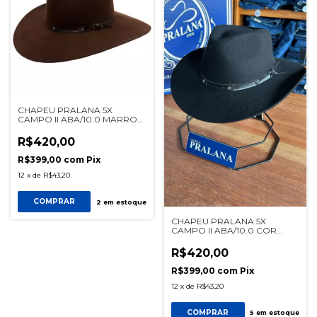
CHAPEU PRALANA 5X
CAMPO II ABA/10.0 MARROM
ESCURO REF 12335
R$420,00
R$399,00
com
Pix
12
x
de
R$43,20
COMPRAR
2
em estoque
CHAPEU PRALANA 5X
CAMPO II ABA/10.0 COR
PRETO REF 12335
R$420,00
R$399,00
com
Pix
12
x
de
R$43,20
COMPRAR
5
em estoque