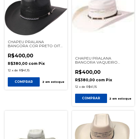
CHAPEU PRALANA
BANGORA COR PRETO OITO
SEGUNDOS REF 12833
R$400,00
CHAPEU PRALANA
BANGORA VAQUEIRO
R$380,00
com
Pix
BRANCO REF 15599
12
x
de
R$41,15
R$400,00
R$380,00
com
Pix
COMPRAR
2
em estoque
12
x
de
R$41,15
COMPRAR
2
em estoque