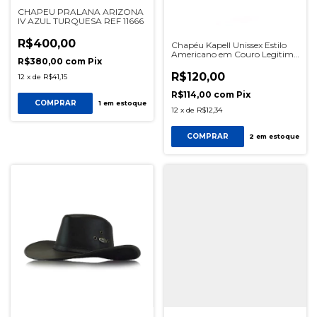
CHAPEU PRALANA ARIZONA
IV AZUL TURQUESA REF 11666
R$400,00
Chapéu Kapell Unissex Estilo
Americano em Couro Legitimo
R$380,00
com
Pix
Linha Indiana Whisky
R$120,00
12
x
de
R$41,15
R$114,00
com
Pix
COMPRAR
1
em estoque
12
x
de
R$12,34
COMPRAR
2
em estoque