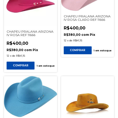
CHAPEU PRALANA ARIZONA
IV ROSA CLARO REF 11666
R$400,00
CHAPEU PRALANA ARIZONA
R$380,00
com
Pix
IV ROSA REF 11666
12
x
de
R$41,15
R$400,00
R$380,00
com
Pix
COMPRAR
1
em estoque
12
x
de
R$41,15
COMPRAR
1
em estoque