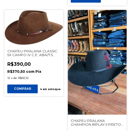
CHAPEU PRALANA CLASSIC
5X CAMPO IV C.E. ABA/7.5
CAFE REF 11273
R$390,00
R$370,50
com
Pix
12
x
de
R$40,12
COMPRAR
4
em estoque
CHAPEU PRALANA
CHAMPION BIPLAY II PRETO
REF 12422