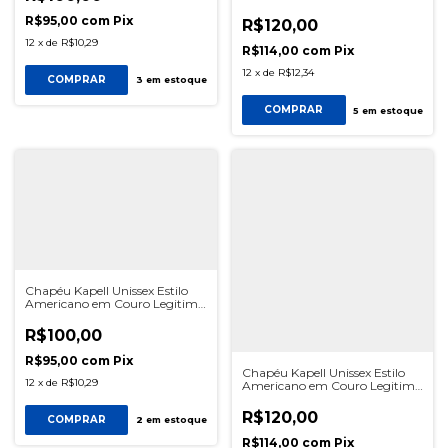
Indiana Bege
R$95,00
com
Pix
R$120,00
12
x
de
R$10,29
R$114,00
com
Pix
12
x
de
R$12,34
COMPRAR
3
em estoque
COMPRAR
5
em estoque
Chapéu Kapell Unissex Estilo
Americano em Couro Legitimo
Linha Indiana Castor
R$100,00
R$95,00
com
Pix
Chapéu Kapell Unissex Estilo
12
x
de
R$10,29
Americano em Couro Legitimo
Linha Indiana Café
R$120,00
COMPRAR
2
em estoque
R$114,00
com
Pix