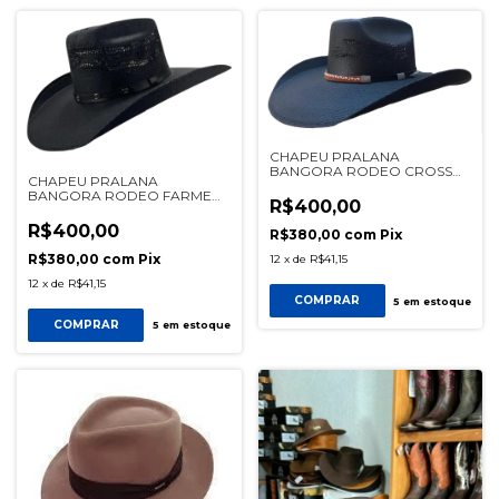
CHAPEU PRALANA
BANGORA RODEO CROSS
CHAPEU PRALANA
COR PRETO REF 12849
BANGORA RODEO FARMER
R$400,00
|| COR PRETO REF 12900
R$400,00
R$380,00
com
Pix
R$380,00
com
Pix
12
x
de
R$41,15
12
x
de
R$41,15
COMPRAR
5
em estoque
COMPRAR
5
em estoque