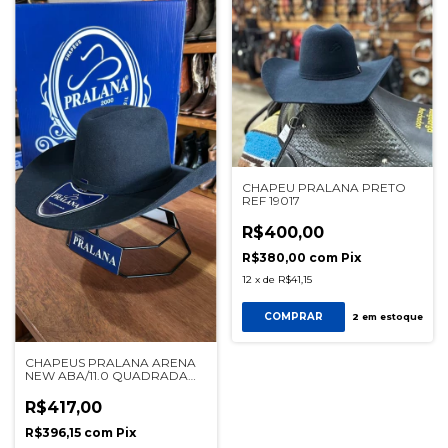
CHAPEU PRALANA PRETO
REF 19017
R$400,00
R$380,00
com
Pix
12
x
de
R$41,15
COMPRAR
2
em estoque
CHAPEUS PRALANA ARENA
NEW ABA/11.0 QUADRADA
BLUE NAVY Ref 12493
R$417,00
R$396,15
com
Pix