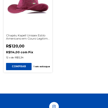
Chapéu Kapell Unissex Estilo
Americano em Couro Legitimo
Linha Barretos Cor Rosa
R$120,00
R$114,00
com
Pix
12
x
de
R$12,34
COMPRAR
1
em estoque