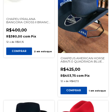
CHAPEU PRALANA
BANGORA CROSS II BRANCO
REF 13563
R$400,00
R$380,00
com
Pix
12
x
de
R$41,15
COMPRAR
2
em estoque
CHAPEUS AMERICAN HORSE
ABA/11.0 QUADRADA BLUE
NAVY Ref 12485
R$425,00
R$403,75
com
Pix
12
x
de
R$43,72
COMPRAR
1
em estoque