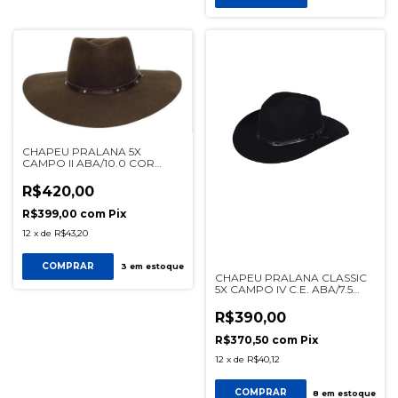
CHAPEU PRALANA 5X
CAMPO II ABA/10.0 COR
CAFÉ REF 12335
R$420,00
R$399,00
com
Pix
12
x
de
R$43,20
COMPRAR
3
em estoque
CHAPEU PRALANA CLASSIC
5X CAMPO IV C.E. ABA/7.5
PRETO REF 11273
R$390,00
R$370,50
com
Pix
12
x
de
R$40,12
COMPRAR
8
em estoque