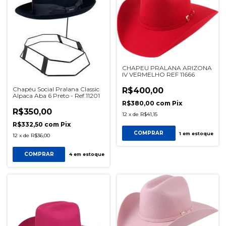
CHAPEU PRALANA ARIZONA
IV VERMELHO REF 11666
Chapéu Social Pralana Classic
R$400,00
Alpaca Aba 6 Preto - Ref.11201
R$380,00
com
Pix
R$350,00
12
x
de
R$41,15
R$332,50
com
Pix
COMPRAR
1
em estoque
12
x
de
R$36,00
COMPRAR
4
em estoque