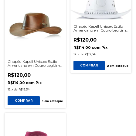
Chapéu Kapell Unissex Estilo
Americano em Couro Legitimo
Linha Barretos Cor Branco
R$120,00
R$114,00
com
Pix
12
x
de
R$12,34
Chapéu Kapell Unissex Estilo
Americano em Couro Legitimo
COMPRAR
2
em estoque
Linha Barretos Cor Cacau
R$120,00
R$114,00
com
Pix
12
x
de
R$12,34
COMPRAR
1
em estoque