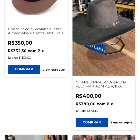
Chapéu Social Pralana Classic
Alpaca Aba 6 Castor- Ref.11201
R$350,00
R$332,50
com
Pix
12
x
de
R$36,00
COMPRAR
2
em estoque
CHAPEU PRALANA ARENA
FELT MARROM ABA/11.0
REF11598
R$400,00
R$380,00
com
Pix
12
x
de
R$41,15
COMPRAR
3
em estoque